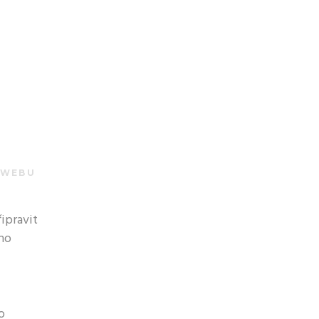
 WEBU
ipravit
ího
o