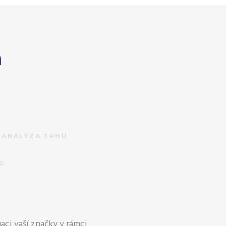
a
ANALÝZA TRHU
NG
ci vaší značky v rámci