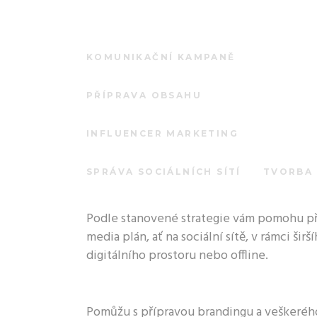
KOMUNIKAČNÍ KAMPANĚ
PŘÍPRAVA OBSAHU
INFLUENCER MARKETING
SPRÁVA SOCIÁLNÍCH SÍTÍ
TVORBA
Podle stanovené strategie vám pomohu př
media plán, ať na sociální sítě, v rámci širš
digitálního prostoru nebo offline.
Pomůžu s přípravou brandingu a veškeréh