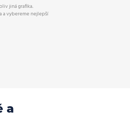
liv jiná grafika.
a a vybereme nejlepší
 a