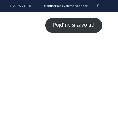
+420 777 739 146
frantisek@elevatemarketing.cz
Pojďme si zavolat!