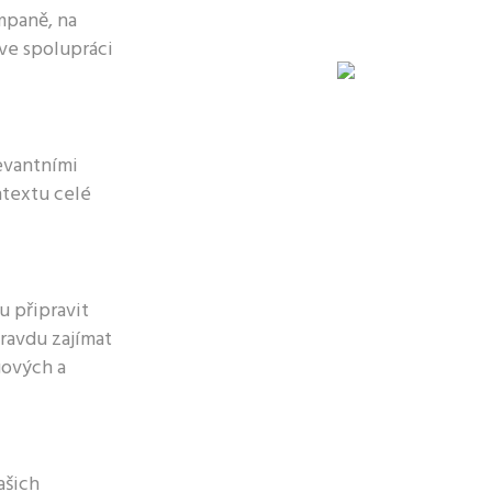
mpaně, na
 ve spolupráci
evantními
ntextu celé
u připravit
ravdu zajímat
gových a
ašich